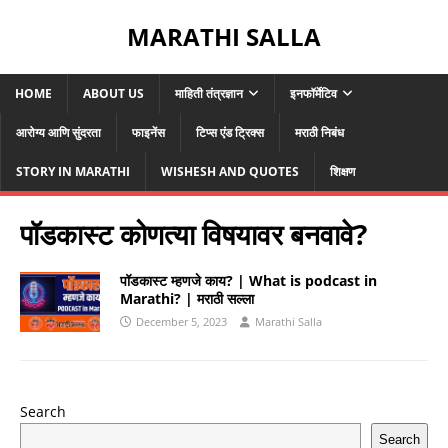
MARATHI SALLA
HOME
ABOUT US
माहिती तंत्रज्ञान
इनफॉर्मेटिव
आरोग्य आणि सुंदरता
फाइनेंस
टिप्स एंड ट्रिक्स
मराठी निबंध
STORY IN MARATHI
WISHESH AND QUOTES
शिक्षण
पॉडकास्ट कोणत्या विषयावर बनवावे?
पॉडकास्ट म्हणजे काय? | What is podcast in
Marathi? | मराठी सल्ला
December 5, 2023
Marathi Salla
Search
Search