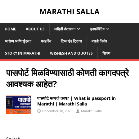
MARATHI SALLA
HOME
ABOUT US
माहिती तंत्रज्ञान
इनफॉर्मेटिव
आरोग्य आणि सुंदरता
फाइनेंस
टिप्स एंड ट्रिक्स
मराठी निबंध
STORY IN MARATHI
WISHESH AND QUOTES
शिक्षण
पासपोर्ट मिळविण्यासाठी कोणती कागदपत्रे
आवश्यक आहेत?
पासपोर्ट म्हणजे काय? | What is passport in
Marathi | Marathi Salla
December 10, 2023
Marathi Salla
Search