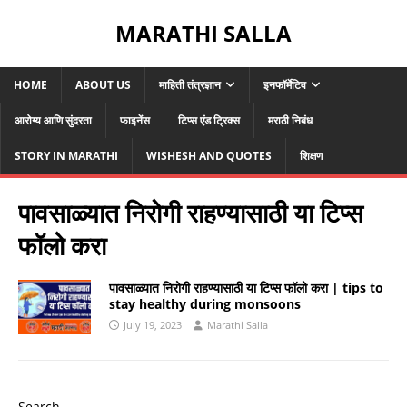
MARATHI SALLA
HOME
ABOUT US
माहिती तंत्रज्ञान
इनफॉर्मेटिव
आरोग्य आणि सुंदरता
फाइनेंस
टिप्स एंड ट्रिक्स
मराठी निबंध
STORY IN MARATHI
WISHESH AND QUOTES
शिक्षण
पावसाळ्यात निरोगी राहण्यासाठी या टिप्स
फॉलो करा
पावसाळ्यात निरोगी राहण्यासाठी या टिप्स फॉलो करा | tips to
stay healthy during monsoons
July 19, 2023
Marathi Salla
Search