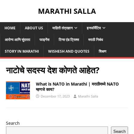
MARATHI SALLA
HOME
ABOUT US
माहिती तंत्रज्ञान
इनफॉर्मेटिव
आरोग्य आणि सुंदरता
फाइनेंस
टिप्स एंड ट्रिक्स
मराठी निबंध
STORY IN MARATHI
WISHESH AND QUOTES
शिक्षण
नाटोचे सदस्य देश कोणते आहेत?
What is NATO in Marathi | मराठीमध्ये NATO
म्हणजे काय?
December 17, 2023
Marathi Salla
Search
Search