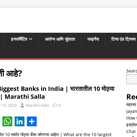
इनफॉर्मेटिव
आरोग्य आणि सुंदरता
फाइनेंस
टिप्स एंड ट्रिक्स
ती आहे?
Sear
iggest Banks in India | भारतातील 10 मोठ्या
Re
ा | Marathi Salla
महात्म
y 15, 2023
Marathi Salla
0
Jayan
How t
इस्रोमध्
W
L
S
Char 
ील 10 सर्वात मोठ्या बँका कोणत्या आहेत | What are the 10 largest