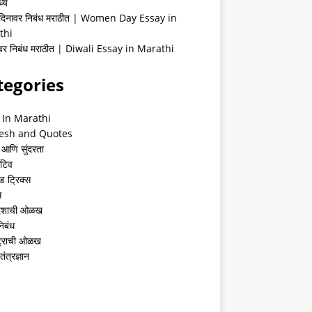
्ये
 दिनावर निबंध मराठीत | Women Day Essay in
thi
ीवर निबंध मराठीत | Diwali Essay in Marathi
tegories
 In Marathi
esh and Quotes
 आणि सुंदरता
ेटिव
ंड ट्रिक्स
स
देशाची ओळख
निबंध
्ट्राची ओळख
तंत्रज्ञान