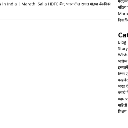
h
i
h
मराठीमध
in India | Marathi Salla HDFC बँक, भारतातील सर्वात मोठ्या बँकांपैकी
महिला
a
n
a
Mara
t
k
r
दिवाळ
s
e
e
Ca
A
d
Blog
p
I
Story
Wish
p
n
आरोग्य
इनफॉर्म
टिप्स ए
फाइनें
भारत 
मराठी 
महाराष
माहिती 
शिक्षण