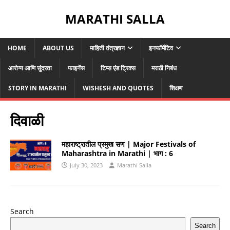
MARATHI SALLA
HOME
ABOUT US
माहिती तंत्रज्ञान
इनफॉर्मेटिव
आरोग्य आणि सुंदरता
फाइनेंस
टिप्स एंड ट्रिक्स
मराठी निबंध
STORY IN MARATHI
WISHESH AND QUOTES
शिक्षण
दिवाळी
महाराष्ट्रातील प्रमुख सण | Major Festivals of
Maharashtra in Marathi | भाग : 6
July 30, 2023
Marathi Salla
Search
Search