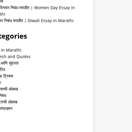
्ये
 दिनावर निबंध मराठीत | Women Day Essay in
thi
ीवर निबंध मराठीत | Diwali Essay in Marathi
tegories
 In Marathi
esh and Quotes
 आणि सुंदरता
ेटिव
ंड ट्रिक्स
स
देशाची ओळख
निबंध
्ट्राची ओळख
तंत्रज्ञान