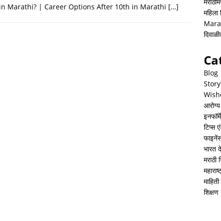
h
i
h
मराठीमध
in Marathi? | Career Options After 10th in Marathi
[…]
महिला
a
n
a
Mara
t
k
r
दिवाळ
s
e
e
Ca
A
d
Blog
p
I
Story
Wish
p
n
आरोग्य
इनफॉर्म
टिप्स ए
फाइनें
भारत 
मराठी 
महाराष
माहिती 
शिक्षण