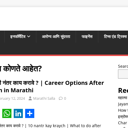
इनफॉर्मेटिव
आरोग्य आणि सुंदरता
फाइनेंस
टिप्स एंड ट्रिक्स
ेज कोणते आहेत?
Sear
ी नंतर काय करावे ? | Career Options After
Re
h in Marathi
महात्म
bruary 12, 2024
Marathi Salla
0
Jayan
How t
इस्रोमध्
W
L
S
Char 
 नंतर काय करावे ? | 10 nantr kay kraych | What to do after