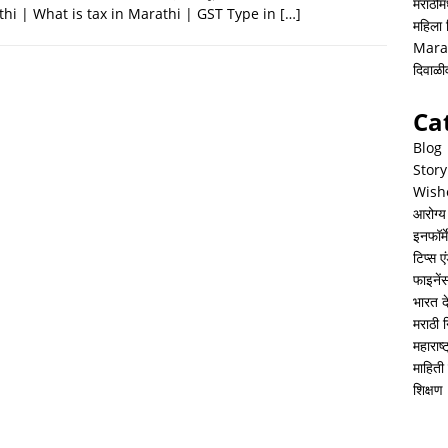
h
i
h
मराठीमध
hi | What is tax in Marathi | GST Type in
[…]
महिला
a
n
a
Mara
t
k
r
दिवाळ
s
e
e
Ca
A
d
Blog
p
I
Story
Wish
p
n
आरोग्य
इनफॉर्म
टिप्स ए
फाइनें
भारत 
मराठी 
महाराष
माहिती 
शिक्षण