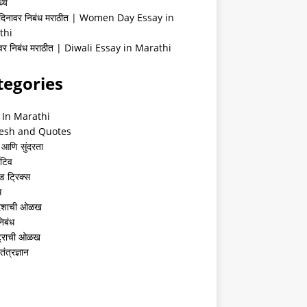
्ये
 दिनावर निबंध मराठीत | Women Day Essay in
thi
ीवर निबंध मराठीत | Diwali Essay in Marathi
tegories
 In Marathi
esh and Quotes
 आणि सुंदरता
ेटिव
ंड ट्रिक्स
स
देशाची ओळख
निबंध
्ट्राची ओळख
तंत्रज्ञान