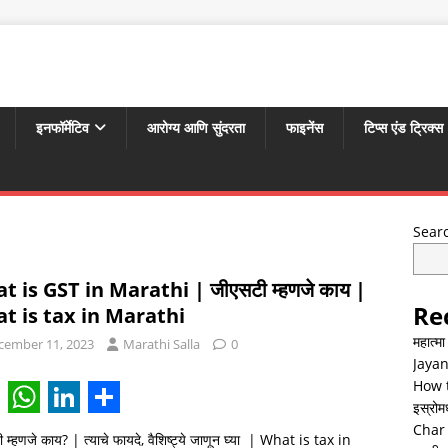
इनफॉर्मेटिव
आरोग्य आणि सुंदरता
फाइनेंस
टिप्स एंड ट्रिक्स
Sear
t is GST in Marathi | जीएसटी म्हणजे काय |
Re
t is tax in Marathi
महात्म
cember 11, 2023
Marathi Salla
0
Jayan
How t
इस्रोमध्
W
L
S
Char 
 म्हणजे काय? | त्याचे फायदे, वैशिष्ट्ये जाणून घ्या | What is tax in