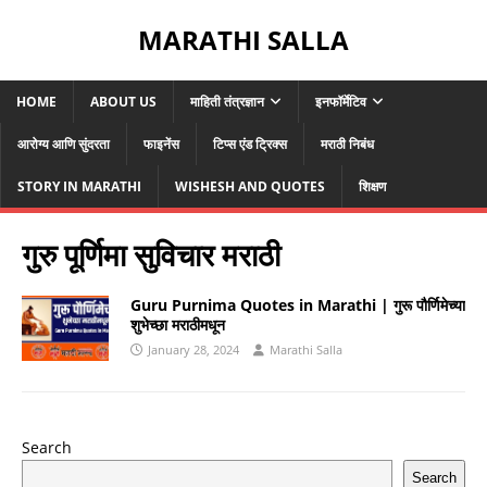
MARATHI SALLA
HOME
ABOUT US
माहिती तंत्रज्ञान
इनफॉर्मेटिव
आरोग्य आणि सुंदरता
फाइनेंस
टिप्स एंड ट्रिक्स
मराठी निबंध
STORY IN MARATHI
WISHESH AND QUOTES
शिक्षण
गुरु पूर्णिमा सुविचार मराठी
Guru Purnima Quotes in Marathi | गुरू पौर्णिमेच्या
शुभेच्छा मराठीमधून
January 28, 2024
Marathi Salla
Search
Search