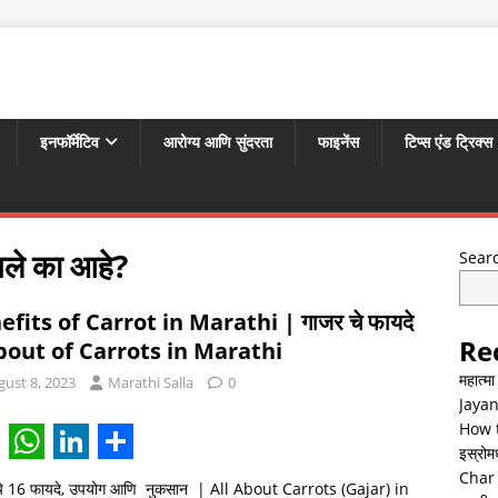
इनफॉर्मेटिव
आरोग्य आणि सुंदरता
फाइनेंस
टिप्स एंड ट्रिक्स
ंगले का आहे?
Sear
efits of Carrot in Marathi | गाजर चे फायदे
Re
bout of Carrots in Marathi
महात्म
gust 8, 2023
Marathi Salla
0
Jayan
How t
इस्रोमध्
W
L
S
Char 
चे 16 फायदे, उपयोग आणि नुकसान | All About Carrots (Gajar) in