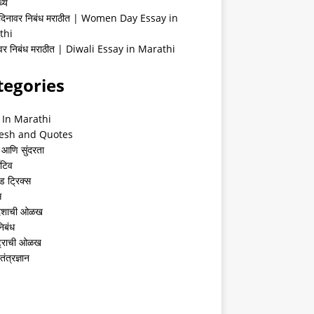
्ये
 दिनावर निबंध मराठीत | Women Day Essay in
thi
ीवर निबंध मराठीत | Diwali Essay in Marathi
tegories
 In Marathi
esh and Quotes
 आणि सुंदरता
ेटिव
ंड ट्रिक्स
स
देशाची ओळख
निबंध
्ट्राची ओळख
तंत्रज्ञान