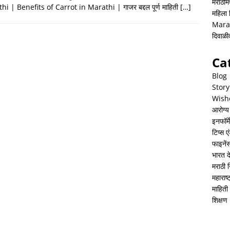
h
i
h
मराठीमध
i | Benefits of Carrot in Marathi | गाजर बद्दल पूर्ण माहिती
[…]
महिला
a
n
a
Mara
t
k
r
दिवाळ
s
e
e
Ca
A
d
Blog
p
I
Story
Wish
p
n
आरोग्य
इनफॉर्म
टिप्स ए
फाइनें
भारत 
मराठी 
महाराष
माहिती 
शिक्षण