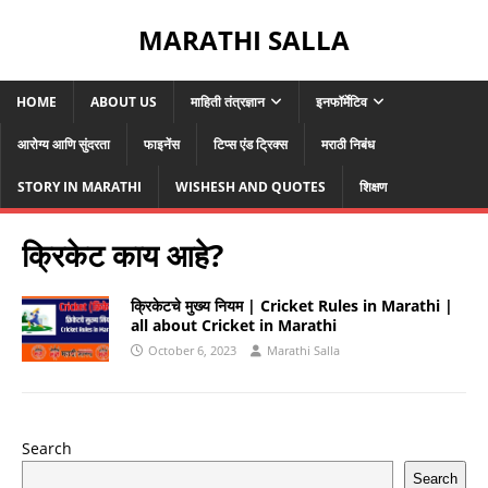
MARATHI SALLA
HOME
ABOUT US
माहिती तंत्रज्ञान
इनफॉर्मेटिव
आरोग्य आणि सुंदरता
फाइनेंस
टिप्स एंड ट्रिक्स
मराठी निबंध
STORY IN MARATHI
WISHESH AND QUOTES
शिक्षण
क्रिकेट काय आहे?
क्रिकेटचे मुख्य नियम | Cricket Rules in Marathi |
all about Cricket in Marathi
October 6, 2023
Marathi Salla
Search
Search