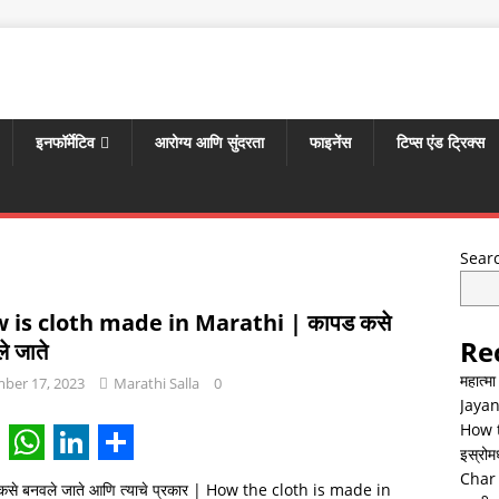
इनफॉर्मेटिव
आरोग्य आणि सुंदरता
फाइनेंस
टिप्स एंड ट्रिक्स
Sear
 is cloth made in Marathi | कापड कसे
Re
े जाते
महात्म
ber 17, 2023
Marathi Salla
0
Jayan
How t
इस्रोमध्
W
L
S
Char 
कसे बनवले जाते आणि त्याचे प्रकार | How the cloth is made in