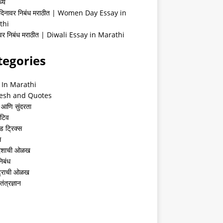
्ये
 दिनावर निबंध मराठीत | Women Day Essay in
thi
ीवर निबंध मराठीत | Diwali Essay in Marathi
tegories
 In Marathi
esh and Quotes
 आणि सुंदरता
ेटिव
ंड ट्रिक्स
स
देशाची ओळख
निबंध
्ट्राची ओळख
तंत्रज्ञान