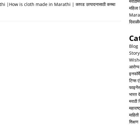
h
i
h
मराठीमध
hi |How is cloth made in Marathi | कापड उत्पादनासाठी कच्चा
महिला
a
n
a
Mara
t
k
r
दिवाळ
s
e
e
Ca
A
d
Blog
p
I
Story
Wish
p
n
आरोग्य
इनफॉर्म
टिप्स ए
फाइनें
भारत 
मराठी 
महाराष
माहिती 
शिक्षण