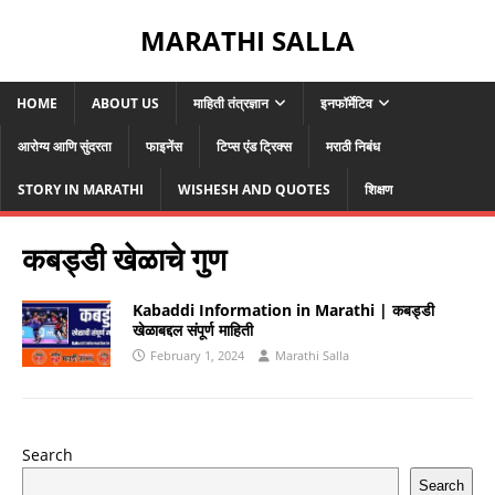
MARATHI SALLA
HOME
ABOUT US
माहिती तंत्रज्ञान
इनफॉर्मेटिव
आरोग्य आणि सुंदरता
फाइनेंस
टिप्स एंड ट्रिक्स
मराठी निबंध
STORY IN MARATHI
WISHESH AND QUOTES
शिक्षण
कबड्डी खेळाचे गुण
Kabaddi Information in Marathi | कबड्डी
खेळाबद्दल संपूर्ण माहिती
February 1, 2024
Marathi Salla
Search
Search