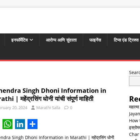
इनफॉर्मेटिव
आरोग्य आणि सुंदरता
फाइनेंस
टिप्स एंड ट्रिक्स
Sear
endra Singh Dhoni Information in
Re
hi | महेंद्रसिंग धोनी यांची संपूर्ण माहिती
महात्म
bruary 20, 2024
Marathi Salla
0
Jayan
How t
इस्रोमध्
W
L
S
Char 
dra Singh Dhoni Information in Marathi | महेंद्रसिंग धोनी