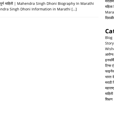
h
i
h
मराठीमध
 संपूर्ण माहिती | Mahendra Singh Dhoni Biography In Marathi
महिला
a
n
a
ndra Singh Dhoni Information in Marathi
[…]
Mara
t
k
r
दिवाळ
s
e
e
Ca
A
d
Blog
p
I
Story
Wish
p
n
आरोग्य
इनफॉर्म
टिप्स ए
फाइनें
भारत 
मराठी 
महाराष
माहिती 
शिक्षण