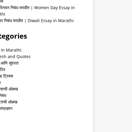
्ये
 दिनावर निबंध मराठीत | Women Day Essay in
thi
ीवर निबंध मराठीत | Diwali Essay in Marathi
tegories
 In Marathi
esh and Quotes
 आणि सुंदरता
ेटिव
ंड ट्रिक्स
स
देशाची ओळख
निबंध
्ट्राची ओळख
तंत्रज्ञान